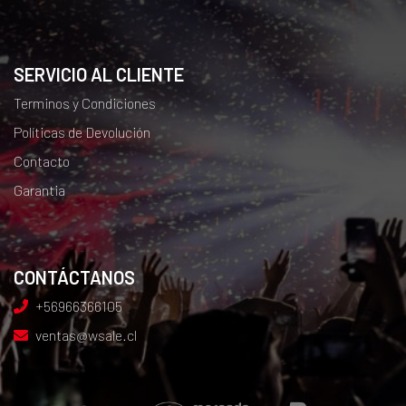
SERVICIO AL CLIENTE
Terminos y Condiciones
Políticas de Devolución
Contacto
Garantia
CONTÁCTANOS
+56966366105
ventas@wsale.cl