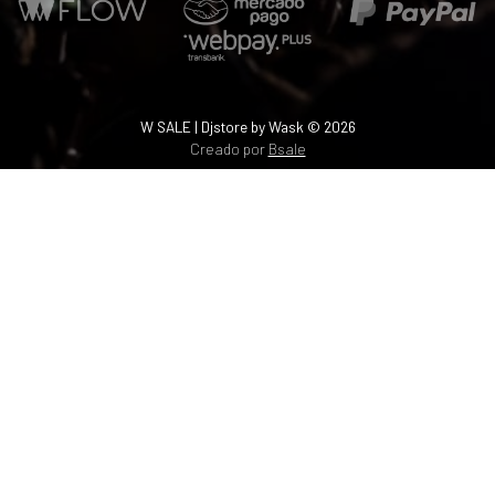
W SALE | Djstore by Wask © 2026
Creado por
Bsale