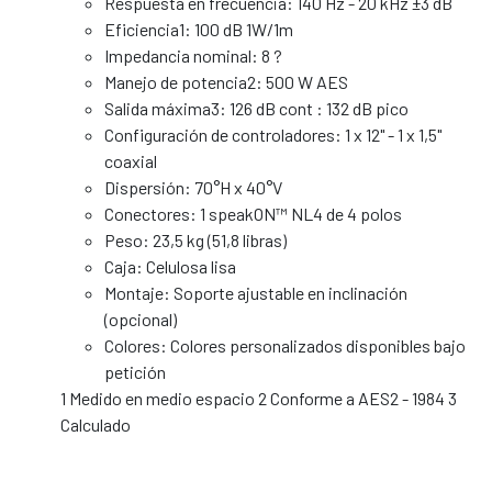
Respuesta en frecuencia: 140 Hz - 20 kHz ±3 dB
Eficiencia1: 100 dB 1W/1m
Impedancia nominal: 8 ?
Manejo de potencia2: 500 W AES
Salida máxima3: 126 dB cont : 132 dB pico
Configuración de controladores: 1 x 12" - 1 x 1,5"
coaxial
Dispersión: 70°H x 40°V
Conectores: 1 speakON™ NL4 de 4 polos
Peso: 23,5 kg (51,8 libras)
Caja: Celulosa lisa
Montaje: Soporte ajustable en inclinación
(opcional)
Colores: Colores personalizados disponibles bajo
petición
1 Medido en medio espacio 2 Conforme a AES2 - 1984 3
Calculado