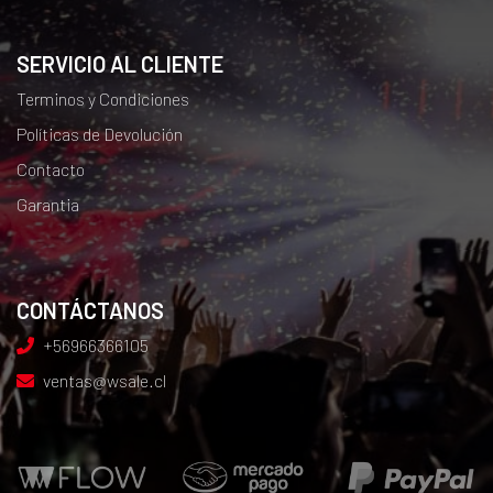
SERVICIO AL CLIENTE
Terminos y Condiciones
Políticas de Devolución
Contacto
Garantia
CONTÁCTANOS
+56966366105
ventas@wsale.cl