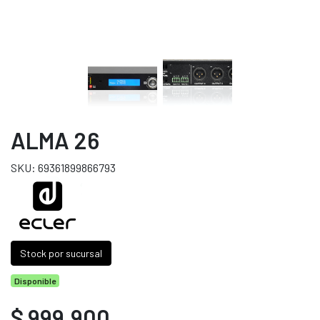
ALMA 26
SKU: 69361899866793
Stock por sucursal
Disponible
$ 999.900