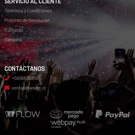
SERVICIO AL CLIENTE
Terminos y Condiciones
Políticas de Devolución
Contacto
Garantia
CONTÁCTANOS
+56966366105
ventas@wsale.cl