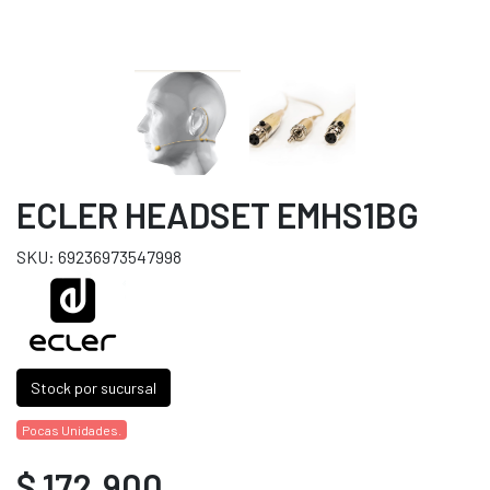
ECLER HEADSET EMHS1BG
SKU: 69236973547998
Stock por sucursal
Pocas Unidades.
$ 172.900