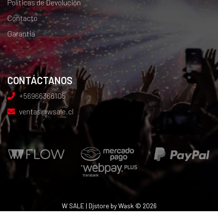
Políticas de Devolución
Contacto
Garantia
CONTÁCTANOS
+56966366105
ventas@wsale.cl
W SALE | Djstore by Wask © 2026
Creado por
Bsale