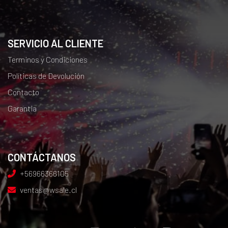
SERVICIO AL CLIENTE
Terminos y Condiciones
Políticas de Devolución
Contacto
Garantia
CONTÁCTANOS
+56966366105
ventas@wsale.cl