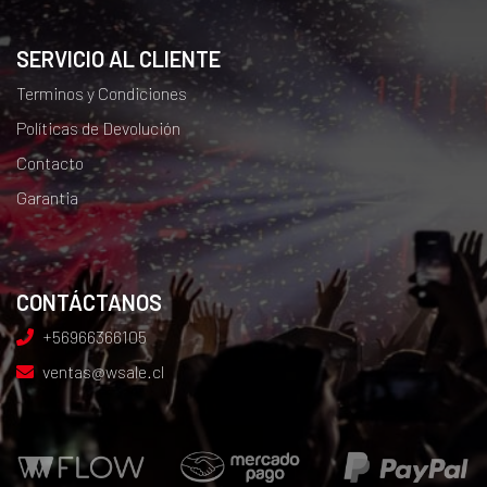
SERVICIO AL CLIENTE
Terminos y Condiciones
Políticas de Devolución
Contacto
Garantia
CONTÁCTANOS
+56966366105
ventas@wsale.cl