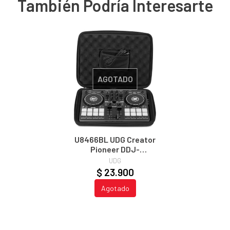
También Podría Interesarte
AGOTADO
U8466BL UDG Creator
Pioneer DDJ-
XP2/Reloop
UDG
Buddy/Ready
$ 23.900
Hardcase Black
Agotado