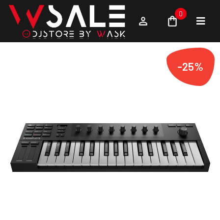
0
-25%