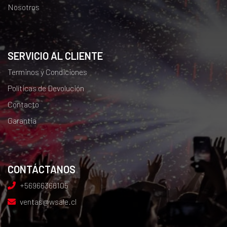
Nosotros
SERVICIO AL CLIENTE
Terminos y Condiciones
Políticas de Devolución
Contacto
Garantia
CONTÁCTANOS
+56966366105
ventas@wsale.cl