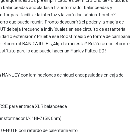
no balanceadas acopladas a transformador balanceadas y
tor para facilitar la interfaz y la variedad sónica. bombo?
hierro que pueda reunir! Pronto descubrirá el poder y la magia de
T de baja frecuencia individuales en ese circuito de estantería
laridad o extensión? Prueba ese Boost medio en forma de campana
en el control BANDWIDTH. ¿Algo te molesta? Relájese con el corte
ustituto para lo que puede hacer un Manley Pultec EQ!
a MANLEY con laminaciones de níquel encapsuladas en caja de
RSE para entrada XLR balanceada
ransformador 1/4" HI-Z (5K Ohm)
TO-MUTE con retardo de calentamiento