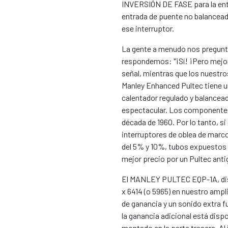
INVERSIÓN DE FASE para la entr
entrada de puente no balanceada
ese interruptor.
La gente a menudo nos pregunta
respondemos: "¡Sí! ¡Pero mejor!
señal, mientras que los nuestr
Manley Enhanced Pultec tiene u
calentador regulado y balancead
espectacular. Los componentes
década de 1960. Por lo tanto, s
interruptores de oblea de marco
del 5% y 10%, tubos expuestos q
mejor precio por un Pultec anti
El MANLEY PULTEC EQP-1A, dispo
x 6414 (o 5965) en nuestro ampl
de ganancia y un sonido extra fu
la ganancia adicional está dis
montado en la parte trasera. Al