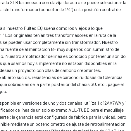
ada XLR balanceada con clavija dorada o se puede seleccionar la
 sin transformador (conector de 1/4") en la posición central de
 si nuestro Pultec EQ suena como los viejos a lo que
" Los originales tenían tres transformadores en la ruta de la
os se pueden usar completamente sin transformador. Nuestro
na fuente de alimentación B+ muy superior, con suministro de
o. Nuestro amplificador de línea es conocido por tener un sonido
 que usamos hoy simplemente no estaban disponibles en la
i desea un proyecto con ollas de carbono crepitantes,
 abierto sucios, resistencias de carbono ruidosas de tolerancia
ue sobresalen de la parte posterior del chasis 3U, etc., pague el
guo. !
nible en versiones de uno y dos canales, utiliza 1 x 12AX7WA y 1
ificador de línea de un solo extremo ALL-TUBE para el maquillaje
erte ; la ganancia está configurada de fábrica para la unidad, pero
ponible mediante un potenciómetro de ajuste de retroalimentación
 igual que nuestros preamplificadores de micrófono de 40 dB, los