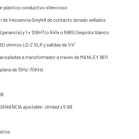
 plástico conductivo silencioso
n de frecuencia Greyhill de contacto dorado sellados
(ganancia) y 1 x 12BH7 (o 6414 o 5965) Seguidor blanco
<50 ohmios LO-Z XLR y salidas de 1/4"
 acopladas a transformador a través de MANLEY 9611
 plana de 10Hz-70KHz
dB
NANCIA ajustable: Unidad ± 5 dB
atios