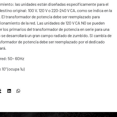
namiento: las unidades están diseñadas específicamente para el
 destino original: 100 V, 120 V o 220-240 V CA, como se indica en la
e. El transformador de potencia debe ser reemplazado para
cionamiento de la red. Las unidades de 120 V CA NO se pueden
er los primarios del transformador de potencia en serie para una
 se desarrollará un gran campo radiado de zumbido. Si cambia de
ansformador de potencia debe ser reemplazado por el dedicado
ará.
 red: 50~ 60Hz
x 10" (ocupa 1u)