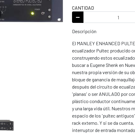
CANTIDAD
Descripción
El MANLEY ENHANCED PULTEC EQ
ecualizador Pultec producido o
construyendo estos ecualizado
buscar a Eugene Shenk en Nueva
nuestra propia versión de su o
bloque de ganancia de maquillaje
después del circuito de ecualiz
'planas' o ser ANULADO por co
plástico conductor continuame
y una larga vida útil. Nuestros
espacio de los 'pultec antiguos
rack externo. Y si se da cuenta
interruptor de entrada montado 