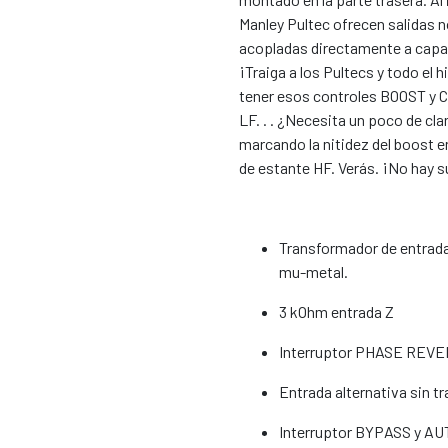
Manley Pultec ofrecen salidas 
acopladas directamente a capaci
¡Traiga a los Pultecs y todo el 
tener esos controles BOOST y CU
LF. . . ¿Necesita un poco de c
marcando la nitidez del boost 
de estante HF. Verás. ¡No hay s
Transformador de entrad
mu-metal.
3 kOhm entrada Z
Interruptor PHASE REVE
Entrada alternativa sin t
Interruptor BYPASS y AU