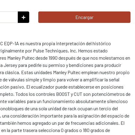
Encargar
P-1A es nuestra propia interpretación del histórico
riginalmente por Pulse Techniques, Inc. Hemos estado
res Manley Pultec desde 1990 después de que nos molestamos en
 Jersey para pedirle su permiso y bendiciones para producir
bra clásica. Estas unidades Manley Pultec emplean nuestro propio
 de válvulas simple y limpio para volver a amplificar la señal
ación pasivo. El ecualizador puede establecerse en posiciones
mpleto. Todos los controles BOOST y CUT son potenciómetros de
nte variables para un funcionamiento absolutamente silencioso
 monobloques de una sola unidad de rack ocupan un tercio del
', una consideración importante para la asignación del espacio de
, también hemos agregado un par de frecuencias adicionales. El
en la parte trasera selecciona 0 grados o 180 grados de