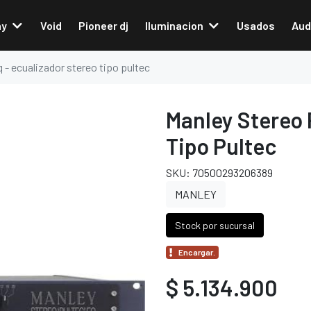
ay
Void
Pioneer dj
Iluminacion
Usados
Aud
 - ecualizador stereo tipo pultec
Manley Stereo 
Tipo Pultec
SKU: 70500293206389
MANLEY
Stock por sucursal
Encargar.
$ 5.134.900