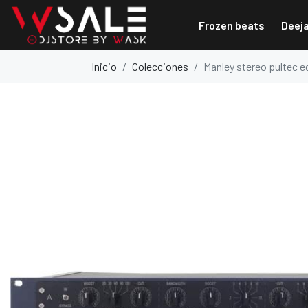
Frozen beats
Deej
Inicio
Colecciones
Manley stereo pultec eq