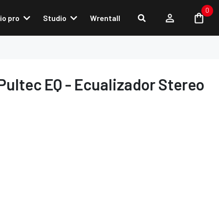
0
io pro
Studio
Wrentall
Pultec EQ - Ecualizador Stereo