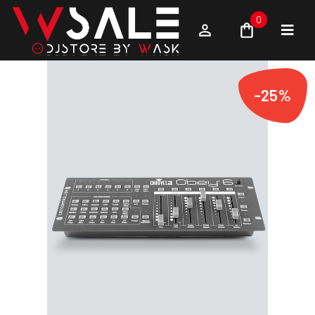
0
-25%