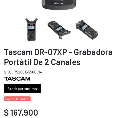
Tascam DR-07XP - Grabadora
Portátil De 2 Canales
SKU: 75286165560714
Stock por sucursal
Pocas Unidades.
$ 167.900