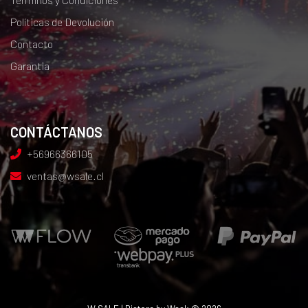
Políticas de Devolución
Contacto
Garantia
CONTÁCTANOS
+56966366105
ventas@wsale.cl