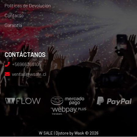
Políticas de Devolución
Contacto
Garantia
CONTÁCTANOS
+56966366105
ventas@wsale.cl
W SALE | Djstore by Wask © 2026