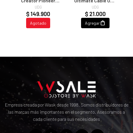
Creator Pioneer
Ultimate Cable USB
CDJ3000/Denon
3.0 C-A Straight
UDG
UDG
SC6000/Turntable
1,5m
$ 149.900
$ 21.000
Hard Case Black
Agotado
Agregar
Empresa creada por Wask desde 1998. Somos distribuidores de
las marcas más importantes en el segmento. Asesoramos a
cada cliente para sus necesidades