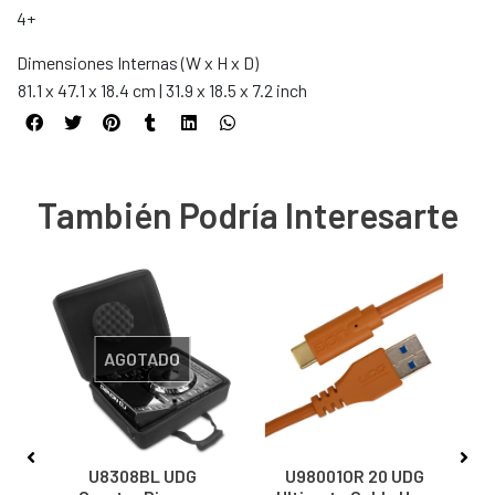
4+
Dimensiones Internas (W x H x D)
81.1 x 47.1 x 18.4 cm | 31.9 x 18.5 x 7.2 inch
También Podría Interesarte
AGOTADO
U8308BL UDG
U98001OR 20 UDG