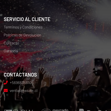
SERVICIO AL CLIENTE
Terminos y Condiciones
Políticas de Devolución
Contacto
Garantia
CONTÁCTANOS
+56966366105
ventas@wsale.cl