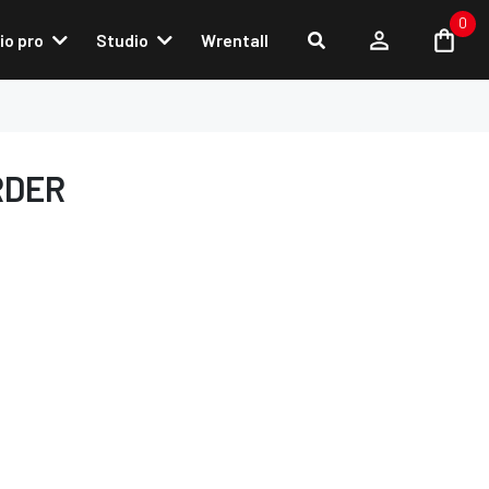
0
io pro
Studio
Wrentall
RDER