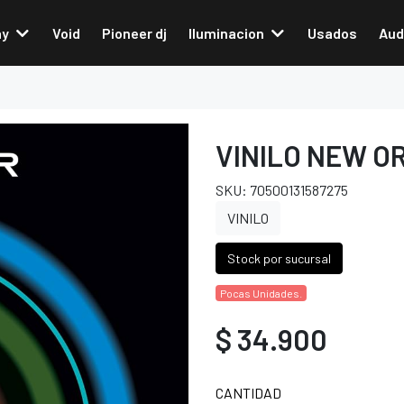
ay
Void
Pioneer dj
Iluminacion
Usados
Aud
VINILO NEW O
SKU: 70500131587275
VINILO
Stock por sucursal
Pocas Unidades.
$ 34.900
CANTIDAD