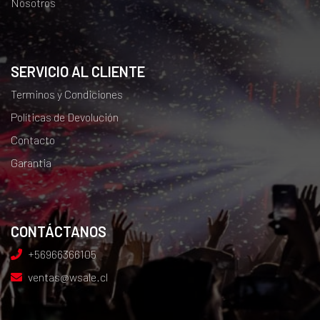
Nosotros
SERVICIO AL CLIENTE
Terminos y Condiciones
Políticas de Devolución
Contacto
Garantia
CONTÁCTANOS
+56966366105
ventas@wsale.cl