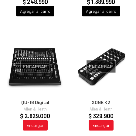
$ 248.990
$ 1.389.990
Agregar al carro
Agregar al carro
ENCARGAR
ENCARGAR
QU-16 Digital
XONE K2
Allen & Heath
Allen & Heath
$ 2.829.000
$ 329.900
Encargar
Encargar