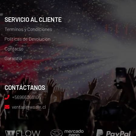
SERVICIO AL CLIENTE
Terminos y Condiciones
Políticas de Devolución
Contacto
Garantia
CONTÁCTANOS
+56966366105
ventas@wsale.cl